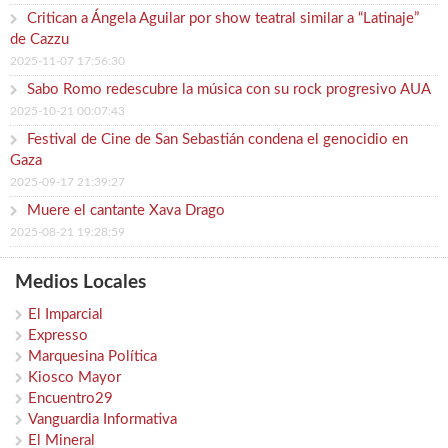
Critican a Ángela Aguilar por show teatral similar a “Latinaje”
de Cazzu
2025-11-07 17:56:30
Sabo Romo redescubre la música con su rock progresivo AUA
2025-10-21 00:07:43
Festival de Cine de San Sebastián condena el genocidio en
Gaza
2025-09-17 21:39:27
Muere el cantante Xava Drago
2025-08-21 19:28:59
Medios Locales
El Imparcial
Expresso
Marquesina Política
Kiosco Mayor
Encuentro29
Vanguardia Informativa
El Mineral