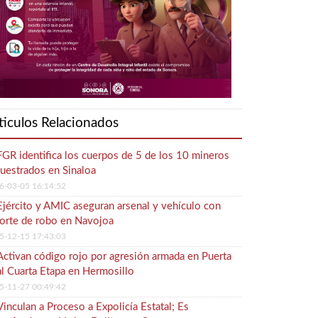
ticulos Relacionados
FGR identifica los cuerpos de 5 de los 10 mineros
uestrados en Sinaloa
6-03-05 16:14:52
Ejército y AMIC aseguran arsenal y vehículo con
orte de robo en Navojoa
5-12-15 17:43:03
Activan código rojo por agresión armada en Puerta
l Cuarta Etapa en Hermosillo
5-11-27 00:49:42
Vinculan a Proceso a Expolicía Estatal; Es