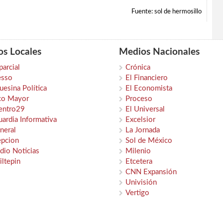
Fuente: sol de hermosillo
s Locales
Medios Nacionales
parcial
Crónica
esso
El Financiero
esina Política
El Economista
co Mayor
Proceso
entro29
El Universal
ardia Informativa
Excelsior
neral
La Jornada
epcion
Sol de México
dio Noticias
Milenio
iltepin
Etcetera
CNN Expansión
Univisión
Vertigo