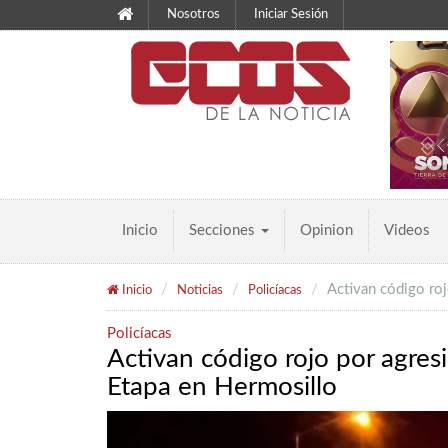
Nosotros
Iniciar Sesión
Inicio
Secciones
Opinion
Videos
Activan código ro
Inicio
Noticias
Policíacas
Policíacas
Activan código rojo por agre
Etapa en Hermosillo