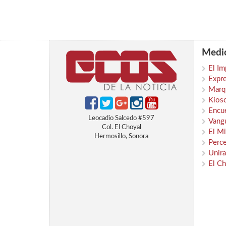
Medio
El Im
Expr
Marqu
Kios
Encu
Leocadio Salcedo #597
Vangu
Col. El Choyal
El Mi
Hermosillo, Sonora
Perc
Unira
El Ch