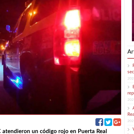
Ar
sec
202
rep
202
Rea
202
C atendieron un código rojo en Puerta Real