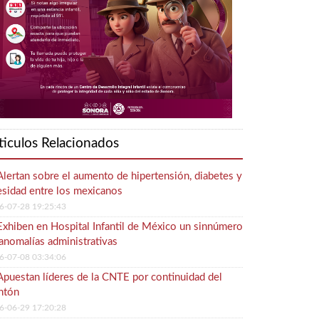
ticulos Relacionados
Alertan sobre el aumento de hipertensión, diabetes y
sidad entre los mexicanos
6-07-28 19:25:43
Exhiben en Hospital Infantil de México un sinnúmero
anomalías administrativas
6-07-08 03:34:06
Apuestan líderes de la CNTE por continuidad del
ntón
6-06-29 17:20:28