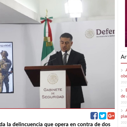
Ar
obe
202
de 
202
pla
202
oda la delincuencia que opera en contra de dos