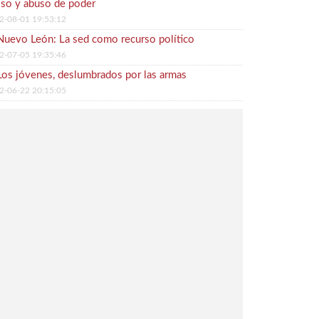
so y abuso de poder
2-08-01 19:53:12
Nuevo León: La sed como recurso político
2-07-05 19:35:46
Los jóvenes, deslumbrados por las armas
2-06-22 20:15:05