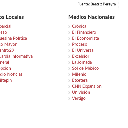
Fuente: Beatriz Pereyra
s Locales
Medios Nacionales
parcial
Crónica
esso
El Financiero
esina Política
El Economista
co Mayor
Proceso
entro29
El Universal
ardia Informativa
Excelsior
neral
La Jornada
epcion
Sol de México
dio Noticias
Milenio
iltepin
Etcetera
CNN Expansión
Univisión
Vertigo