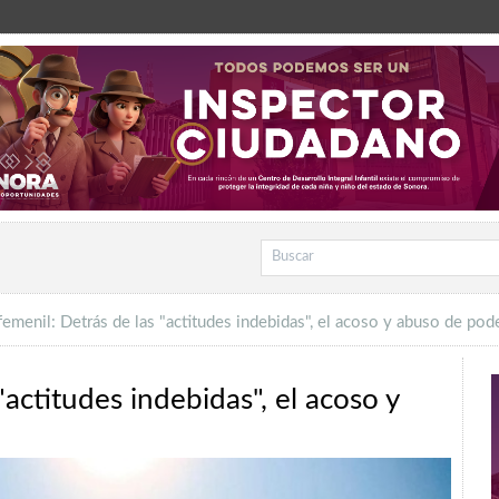
femenil: Detrás de las "actitudes indebidas", el acoso y abuso de pod
"actitudes indebidas", el acoso y