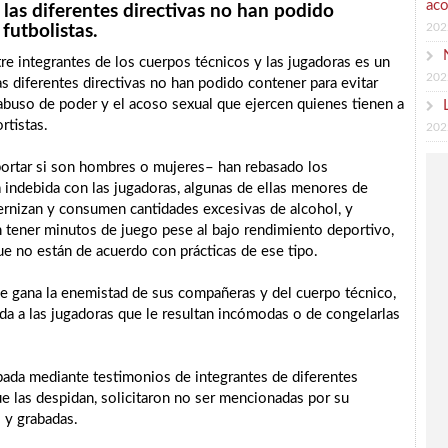
aco
 las diferentes directivas no han podido
202
 futbolistas.
 integrantes de los cuerpos técnicos y las jugadoras es un
202
s diferentes directivas no han podido contener para evitar
l abuso de poder y el acoso sexual que ejercen quienes tienen a
rtistas.
202
ortar si son hombres o mujeres– han rebasado los
a indebida con las jugadoras, algunas de ellas menores de
ternizan y consumen cantidades excesivas de alcohol, y
 tener minutos de juego pese al bajo rendimiento deportivo,
ue no están de acuerdo con prácticas de ese tipo.
se gana la enemistad de sus compañeras y del cuerpo técnico,
pida a las jugadoras que le resultan incómodas o de congelarlas
bada mediante testimonios de integrantes de diferentes
ue las despidan, solicitaron no ser mencionadas por su
 y grabadas.