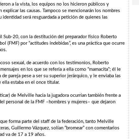
ron a la vista, los equipos no los hicieron públicos y
sin explicar las causas. Tampoco se mencionarán los nombres
u identidad será resguardada a petición de quienes las
l Sub-20, con la destitución del preparador físico Roberto
bol (FMF) por “actitudes indebidas”, es una práctica que ocurre
ños.
coso sexual, de acuerdo con los testimonios, Roberto
mensajes en los que se refería a ella como “mamacita”; él le
 de pareja pese a ser su superior jerárquico, y le enviaba las
ella estaba en el once titular.
car) de Melville hacia la jugadora ocurrían también frente a
y del personal de la FMF –hombres y mujeres– que dejaron
e forma parte del staff de la federación, tanto Melville
teras, Guillermo Vázquez, solían “bromear” con comentarios
dad va de 17 a 19 años.