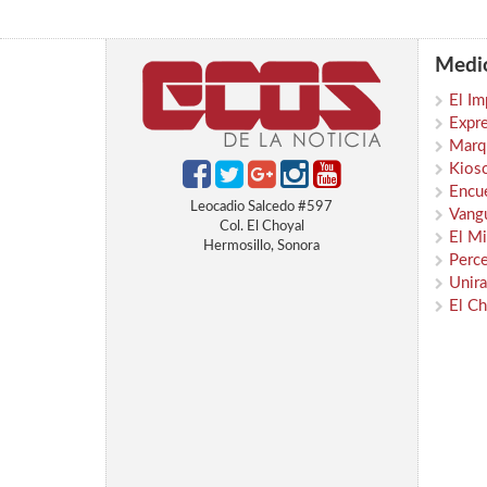
Medio
El Im
Expr
Marqu
Kios
Encu
Leocadio Salcedo #597
Vangu
Col. El Choyal
El Mi
Hermosillo, Sonora
Perc
Unira
El Ch