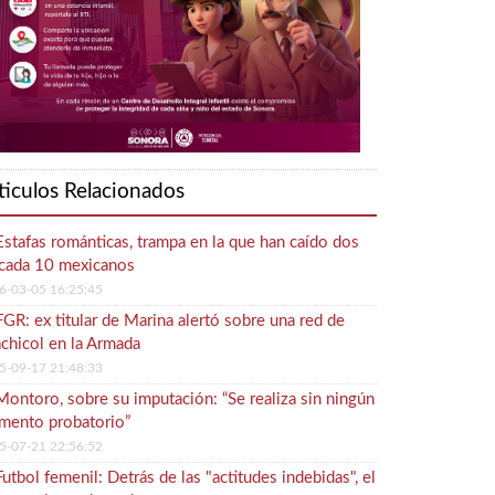
ticulos Relacionados
Estafas románticas, trampa en la que han caído dos
cada 10 mexicanos
6-03-05 16:25:45
FGR: ex titular de Marina alertó sobre una red de
chicol en la Armada
5-09-17 21:48:33
Montoro, sobre su imputación: “Se realiza sin ningún
mento probatorio”
5-07-21 22:56:52
Futbol femenil: Detrás de las "actitudes indebidas", el