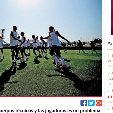
Ar
de 
202
hua
202
ele
202
cuerpos técnicos y las jugadoras es un problema