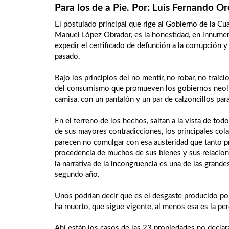
Para los de a Pie. Por: Luis Fernando O
El postulado principal que rige al Gobierno de la C
Manuel López Obrador, es la honestidad, en innume
expedir el certificado de defunción a la corrupción 
pasado.
Bajo los principios del no mentir, no robar, no traici
del consumismo que promueven los gobiernos neolib
camisa, con un pantalón y un par de calzoncillos para
En el terreno de los hechos, saltan a la vista de to
de sus mayores contradicciones, los principales co
parecen no comulgar con esa austeridad que tanto pr
procedencia de muchos de sus bienes y sus relacion
la narrativa de la incongruencia es una de las grande
segundo año.
Unos podrían decir que es el desgaste producido por 
ha muerto, que sigue vigente, al menos esa es la pe
Ahí están los casos de las 23 propiedades no declar