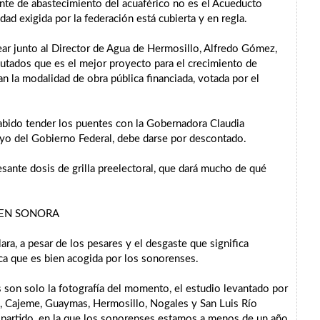
nte de abastecimiento del acuaférico no es el Acueducto
dad exigida por la federación está cubierta y en regla.
dear junto al Director de Agua de Hermosillo, Alfredo Gómez,
utados que es el mejor proyecto para el crecimiento de
n la modalidad de obra pública financiada, votada por el
sabido tender los puentes con la Gobernadora Claudia
poyo del Gobierno Federal, debe darse por descontado.
sante dosis de grilla preelectoral, que dará mucho de qué
 EN SONORA
ra, a pesar de los pesares y el desgaste que significa
ca que es bien acogida por los sonorenses.
 son solo la fotografía del momento, el estudio levantado por
, Cajeme, Guaymas, Hermosillo, Nogales y San Luis Río
l partido, en la que los sonorenses estamos a menos de un año