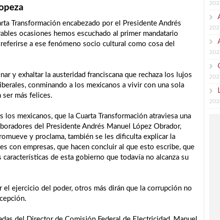
202
ropeza
uarta Transformación encabezado por el Presidente Andrés
202
rables ocasiones hemos escuchado al primer mandatario
y referirse a ese fenómeno socio cultural como cosa del
202
onar y exhaltar la austeridad franciscana que rechaza los lujos
202
erales, conminando a los mexicanos a vivir con una sola
 ser más felices.
202
dos los mexicanos, que la Cuarta Transformación atraviesa una
laboradores del Presidente Andrés Manuel López Obrador,
omueve y proclama, también se les dificulta explicar la
es con empresas, que hacen concluir al que esto escribe, que
s características de esta gobierno que todavía no alcanza su
el ejercicio del poder, otros más dirán que la corrupción no
rcepción.
adas del Director de Comisión Federal de Electricidad, Manuel