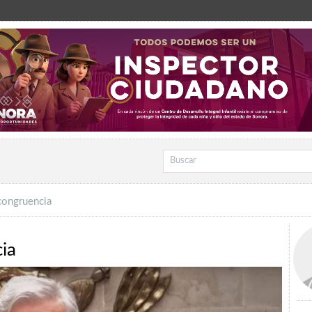
ncongruencia
cia