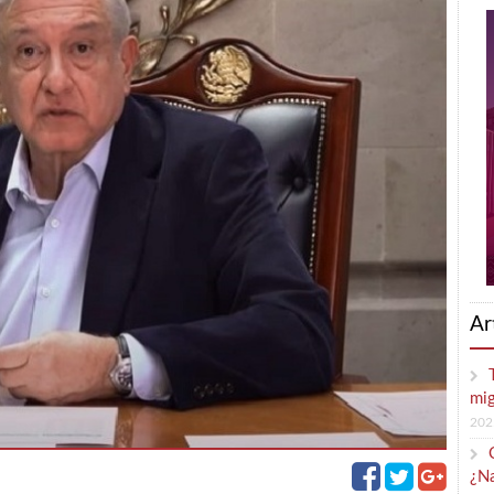
Ar
mig
202
¿Na