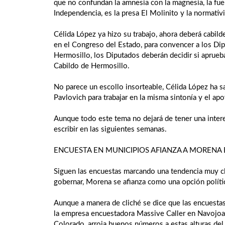
que no confundan la amnesia con la magnesia, la fue
Independencia, es la presa El Molinito y la normativi
Célida López ya hizo su trabajo, ahora deberá cabil
en el Congreso del Estado, para convencer a los Dip
Hermosillo, los Diputados deberán decidir si aprueba
Cabildo de Hermosillo.
No parece un escollo insorteable, Célida López ha 
Pavlovich para trabajar en la misma sintonía y el a
Aunque todo este tema no dejará de tener una intere
escribir en las siguientes semanas.
ENCUESTA EN MUNICIPIOS AFIANZA A MORENA
Siguen las encuestas marcando una tendencia muy cla
gobernar, Morena se afianza como una opción políti
Aunque a manera de cliché se dice que las encuestas
la empresa encuestadora Massive Caller en Navojoa
Colorado, arroja buenos números a estas alturas de