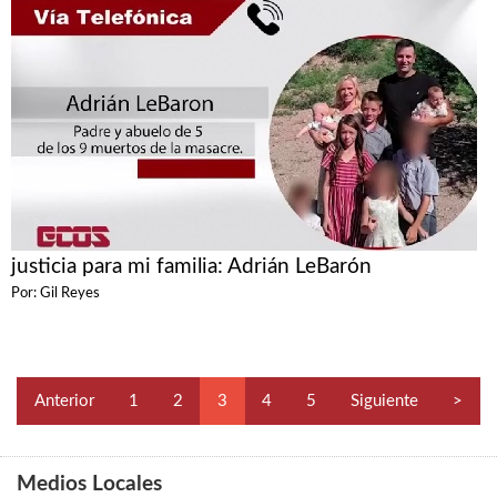
justicia para mi familia: Adrián LeBarón
Por: Gil Reyes
Anterior
1
2
3
4
5
Siguiente
>
Medios Locales