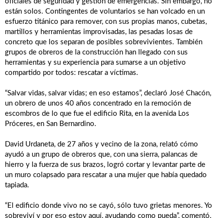
oficiales de seguridad y gestión de emergencias. Sin embargo, no
están solos. Contingentes de voluntarios se han volcado en un
esfuerzo titánico para remover, con sus propias manos, cubetas,
martillos y herramientas improvisadas, las pesadas losas de
concreto que los separan de posibles sobrevivientes. También
grupos de obreros de la construcción han llegado con sus
herramientas y su experiencia para sumarse a un objetivo
compartido por todos: rescatar a víctimas.
“Salvar vidas, salvar vidas; en eso estamos”, declaró José Chacón,
un obrero de unos 40 años concentrado en la remoción de
escombros de lo que fue el edificio Rita, en la avenida Los
Próceres, en San Bernardino.
David Urdaneta, de 27 años y vecino de la zona, relató cómo
ayudó a un grupo de obreros que, con una sierra, palancas de
hierro y la fuerza de sus brazos, logró cortar y levantar parte de
un muro colapsado para rescatar a una mujer que había quedado
tapiada.
“El edificio donde vivo no se cayó, sólo tuvo grietas menores. Yo
sobreviví y por eso estoy aquí, ayudando como pueda”, comentó.