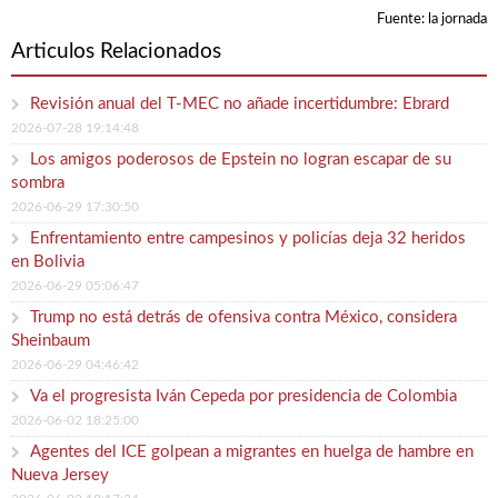
Fuente: la jornada
Articulos Relacionados
Revisión anual del T-MEC no añade incertidumbre: Ebrard
2026-07-28 19:14:48
Los amigos poderosos de Epstein no logran escapar de su
sombra
2026-06-29 17:30:50
Enfrentamiento entre campesinos y policías deja 32 heridos
en Bolivia
2026-06-29 05:06:47
Trump no está detrás de ofensiva contra México, considera
Sheinbaum
2026-06-29 04:46:42
Va el progresista Iván Cepeda por presidencia de Colombia
2026-06-02 18:25:00
Agentes del ICE golpean a migrantes en huelga de hambre en
Nueva Jersey