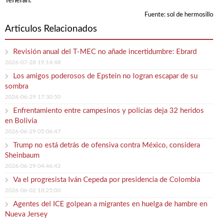
Teherán.
Fuente: sol de hermosillo
Articulos Relacionados
Revisión anual del T-MEC no añade incertidumbre: Ebrard
2026-07-28 19:14:48
Los amigos poderosos de Epstein no logran escapar de su
sombra
2026-06-29 17:30:50
Enfrentamiento entre campesinos y policías deja 32 heridos
en Bolivia
2026-06-29 05:06:47
Trump no está detrás de ofensiva contra México, considera
Sheinbaum
2026-06-29 04:46:42
Va el progresista Iván Cepeda por presidencia de Colombia
2026-06-02 18:25:00
Agentes del ICE golpean a migrantes en huelga de hambre en
Nueva Jersey