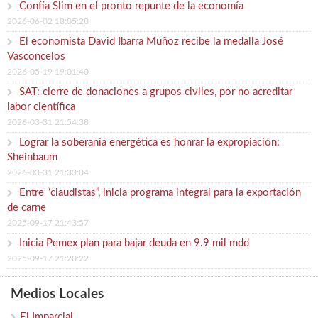
Confía Slim en el pronto repunte de la economía
2026-06-02 18:05:28
El economista David Ibarra Muñoz recibe la medalla José
Vasconcelos
2026-05-19 19:01:40
SAT: cierre de donaciones a grupos civiles, por no acreditar
labor científica
2026-03-31 21:54:38
Lograr la soberanía energética es honrar la expropiación:
Sheinbaum
2026-03-31 21:33:04
Entre “claudistas”, inicia programa integral para la exportación
de carne
2025-09-17 21:43:57
Inicia Pemex plan para bajar deuda en 9.9 mil mdd
2025-09-17 21:20:22
Medios Locales
El Imparcial