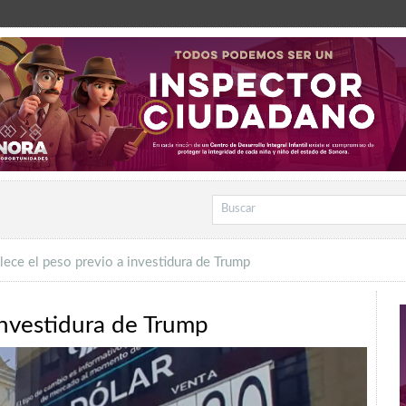
alece el peso previo a investidura de Trump
 investidura de Trump