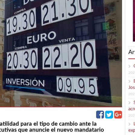
Ar
202
Jos
202
acr
202
tilidad para el tipo de cambio ante la
ecutivas que anuncie el nuevo mandatario
exp