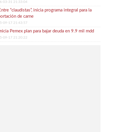
6-03-31 21:33:04
Entre “claudistas”, inicia programa integral para la
ortación de carne
5-09-17 21:43:57
Inicia Pemex plan para bajar deuda en 9.9 mil mdd
5-09-17 21:20:22