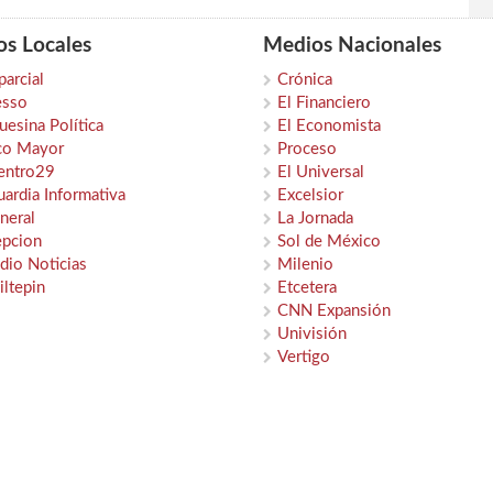
s Locales
Medios Nacionales
parcial
Crónica
esso
El Financiero
esina Política
El Economista
co Mayor
Proceso
entro29
El Universal
ardia Informativa
Excelsior
neral
La Jornada
epcion
Sol de México
dio Noticias
Milenio
iltepin
Etcetera
CNN Expansión
Univisión
Vertigo