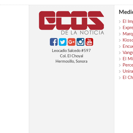
Medio
El Im
Expr
Marqu
Kios
Encu
Leocadio Salcedo #597
Vangu
Col. El Choyal
El Mi
Hermosillo, Sonora
Perc
Unira
El Ch