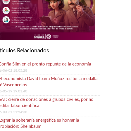
ticulos Relacionados
Confía Slim en el pronto repunte de la economía
6-06-02 18:05:28
El economista David Ibarra Muñoz recibe la medalla
é Vasconcelos
6-05-19 19:01:40
SAT: cierre de donaciones a grupos civiles, por no
editar labor científica
6-03-31 21:54:38
Lograr la soberanía energética es honrar la
ropiación: Sheinbaum